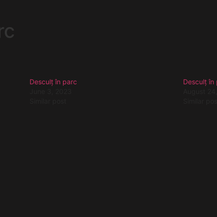
rc
Desculț în parc
Desculț în
June 3, 2023
August 24
Similar post
Similar pos